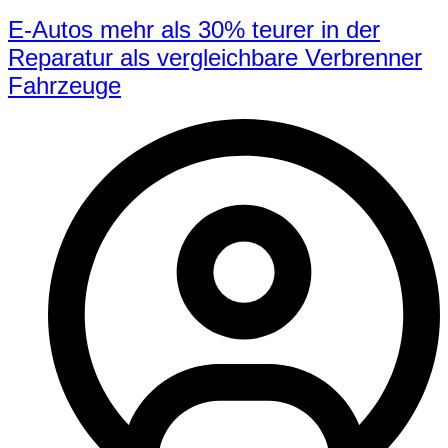
E-Autos mehr als 30% teurer in der
Reparatur als vergleichbare Verbrenner
Fahrzeuge