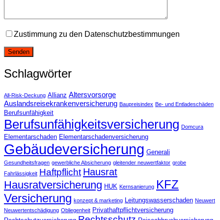
Zustimmung zu den Datenschutzbestimmungen
Schlagwörter
Altersvorsorge
Allianz
All-Risk-Deckung
Auslandsreisekrankenversicherung
Baupreisindex
Be- und Entladeschäden
Berufsunfähigkeit
Berufsunfähigkeitsversicherung
Domcura
Elementarschaden
Elementarschadenversicherung
Gebäudeversicherung
Generali
Gesundheitsfragen
gewerbliche Absicherung
gleitender neuwertfaktor
grobe
Hausrat
Haftpflicht
Fahrlässigkeit
KFZ
Hausratversicherung
HUK
Kernsanierung
Versicherung
Leitungswasserschaden
konzept & marketing
Neuwert
Privathaftpflichtversicherung
Neuwertentschädigung
Obliegenheit
Rechtsschutz