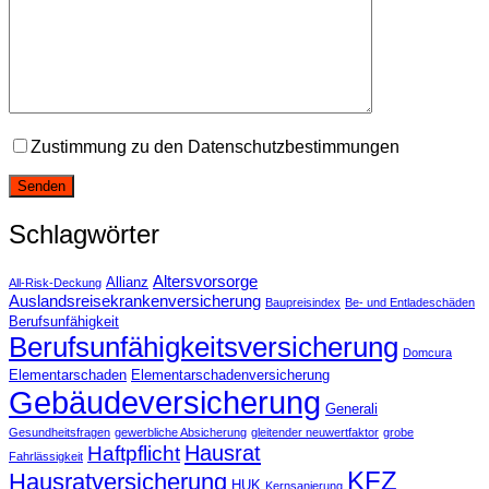
Zustimmung zu den Datenschutzbestimmungen
Schlagwörter
Altersvorsorge
Allianz
All-Risk-Deckung
Auslandsreisekrankenversicherung
Baupreisindex
Be- und Entladeschäden
Berufsunfähigkeit
Berufsunfähigkeitsversicherung
Domcura
Elementarschaden
Elementarschadenversicherung
Gebäudeversicherung
Generali
Gesundheitsfragen
gewerbliche Absicherung
gleitender neuwertfaktor
grobe
Hausrat
Haftpflicht
Fahrlässigkeit
KFZ
Hausratversicherung
HUK
Kernsanierung