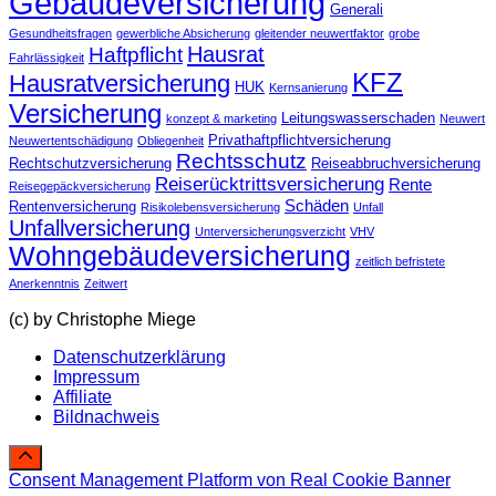
Gebäudeversicherung
Generali
Gesundheitsfragen
gewerbliche Absicherung
gleitender neuwertfaktor
grobe
Hausrat
Haftpflicht
Fahrlässigkeit
KFZ
Hausratversicherung
HUK
Kernsanierung
Versicherung
Leitungswasserschaden
konzept & marketing
Neuwert
Privathaftpflichtversicherung
Neuwertentschädigung
Obliegenheit
Rechtsschutz
Rechtschutzversicherung
Reiseabbruchversicherung
Reiserücktrittsversicherung
Rente
Reisegepäckversicherung
Schäden
Rentenversicherung
Risikolebensversicherung
Unfall
Unfallversicherung
Unterversicherungsverzicht
VHV
Wohngebäudeversicherung
zeitlich befristete
Anerkenntnis
Zeitwert
(c) by Christophe Miege
Datenschutzerklärung
Impressum
Affiliate
Bildnachweis
Consent Management Platform von Real Cookie Banner