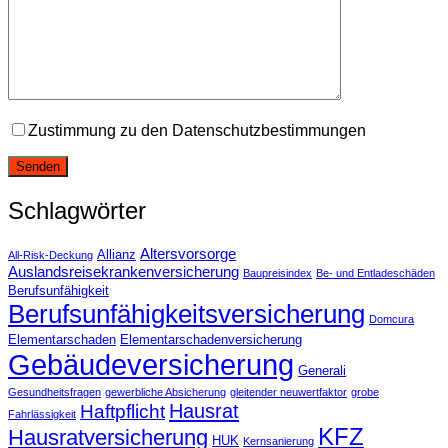
Zustimmung zu den Datenschutzbestimmungen
Schlagwörter
Altersvorsorge
Allianz
All-Risk-Deckung
Auslandsreisekrankenversicherung
Baupreisindex
Be- und Entladeschäden
Berufsunfähigkeit
Berufsunfähigkeitsversicherung
Domcura
Elementarschaden
Elementarschadenversicherung
Gebäudeversicherung
Generali
Gesundheitsfragen
gewerbliche Absicherung
gleitender neuwertfaktor
grobe
Hausrat
Haftpflicht
Fahrlässigkeit
KFZ
Hausratversicherung
HUK
Kernsanierung