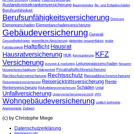
Auslandsreisekrankenversicherung
Baupreisindex
Be- und Entladeschäden
Berufsunfähigkeit
Berufsunfähigkeitsversicherung
Domcura
Elementarschaden
Elementarschadenversicherung
Gebäudeversicherung
Generali
Gesundheitsfragen
gewerbliche Absicherung
gleitender neuwertfaktor
grobe
Hausrat
Haftpflicht
Fahrlässigkeit
KFZ
Hausratversicherung
HUK
Kernsanierung
Versicherung
Leitungswasserschaden
konzept & marketing
Neuwert
Privathaftpflichtversicherung
Neuwertentschädigung
Obliegenheit
Rechtsschutz
Rechtschutzversicherung
Reiseabbruchversicherung
Reiserücktrittsversicherung
Rente
Reisegepäckversicherung
Schäden
Rentenversicherung
Risikolebensversicherung
Unfall
Unfallversicherung
Unterversicherungsverzicht
VHV
Wohngebäudeversicherung
zeitlich befristete
Anerkenntnis
Zeitwert
(c) by Christophe Miege
Datenschutzerklärung
Impressum