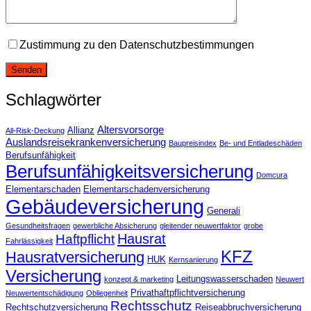
Zustimmung zu den Datenschutzbestimmungen
Schlagwörter
Altersvorsorge
Allianz
All-Risk-Deckung
Auslandsreisekrankenversicherung
Baupreisindex
Be- und Entladeschäden
Berufsunfähigkeit
Berufsunfähigkeitsversicherung
Domcura
Elementarschaden
Elementarschadenversicherung
Gebäudeversicherung
Generali
Gesundheitsfragen
gewerbliche Absicherung
gleitender neuwertfaktor
grobe
Hausrat
Haftpflicht
Fahrlässigkeit
KFZ
Hausratversicherung
HUK
Kernsanierung
Versicherung
Leitungswasserschaden
konzept & marketing
Neuwert
Privathaftpflichtversicherung
Neuwertentschädigung
Obliegenheit
Rechtsschutz
Rechtschutzversicherung
Reiseabbruchversicherung