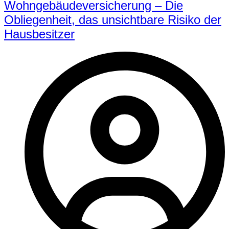
Wohngebäudeversicherung – Die
Obliegenheit, das unsichtbare Risiko der
Hausbesitzer