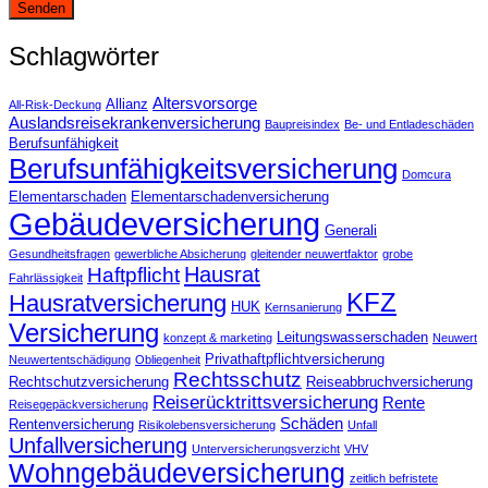
Schlagwörter
Altersvorsorge
Allianz
All-Risk-Deckung
Auslandsreisekrankenversicherung
Baupreisindex
Be- und Entladeschäden
Berufsunfähigkeit
Berufsunfähigkeitsversicherung
Domcura
Elementarschaden
Elementarschadenversicherung
Gebäudeversicherung
Generali
Gesundheitsfragen
gewerbliche Absicherung
gleitender neuwertfaktor
grobe
Hausrat
Haftpflicht
Fahrlässigkeit
KFZ
Hausratversicherung
HUK
Kernsanierung
Versicherung
Leitungswasserschaden
konzept & marketing
Neuwert
Privathaftpflichtversicherung
Neuwertentschädigung
Obliegenheit
Rechtsschutz
Rechtschutzversicherung
Reiseabbruchversicherung
Reiserücktrittsversicherung
Rente
Reisegepäckversicherung
Schäden
Rentenversicherung
Risikolebensversicherung
Unfall
Unfallversicherung
Unterversicherungsverzicht
VHV
Wohngebäudeversicherung
zeitlich befristete