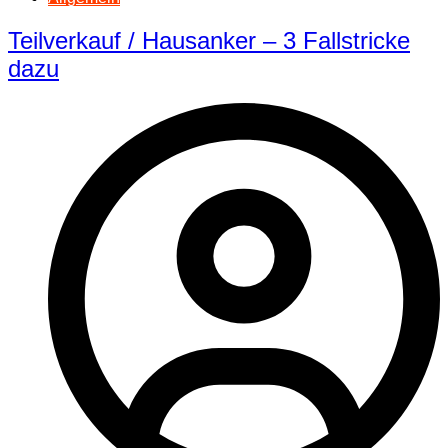
Teilverkauf / Hausanker – 3 Fallstricke
dazu