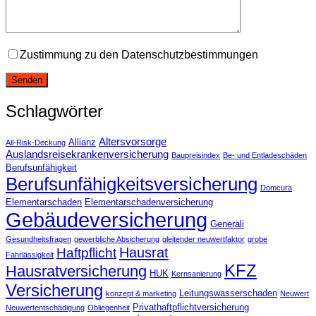
Zustimmung zu den Datenschutzbestimmungen
Schlagwörter
Altersvorsorge
Allianz
All-Risk-Deckung
Auslandsreisekrankenversicherung
Baupreisindex
Be- und Entladeschäden
Berufsunfähigkeit
Berufsunfähigkeitsversicherung
Domcura
Elementarschaden
Elementarschadenversicherung
Gebäudeversicherung
Generali
Gesundheitsfragen
gewerbliche Absicherung
gleitender neuwertfaktor
grobe
Hausrat
Haftpflicht
Fahrlässigkeit
KFZ
Hausratversicherung
HUK
Kernsanierung
Versicherung
Leitungswasserschaden
konzept & marketing
Neuwert
Privathaftpflichtversicherung
Neuwertentschädigung
Obliegenheit