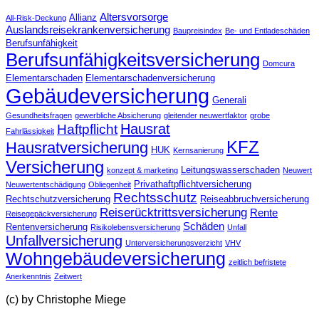
Altersvorsorge
Allianz
All-Risk-Deckung
Auslandsreisekrankenversicherung
Baupreisindex
Be- und Entladeschäden
Berufsunfähigkeit
Berufsunfähigkeitsversicherung
Domcura
Elementarschaden
Elementarschadenversicherung
Gebäudeversicherung
Generali
Gesundheitsfragen
gewerbliche Absicherung
gleitender neuwertfaktor
grobe
Hausrat
Haftpflicht
Fahrlässigkeit
KFZ
Hausratversicherung
HUK
Kernsanierung
Versicherung
Leitungswasserschaden
konzept & marketing
Neuwert
Privathaftpflichtversicherung
Neuwertentschädigung
Obliegenheit
Rechtsschutz
Rechtschutzversicherung
Reiseabbruchversicherung
Reiserücktrittsversicherung
Rente
Reisegepäckversicherung
Schäden
Rentenversicherung
Risikolebensversicherung
Unfall
Unfallversicherung
Unterversicherungsverzicht
VHV
Wohngebäudeversicherung
zeitlich befristete
Anerkenntnis
Zeitwert
(c) by Christophe Miege