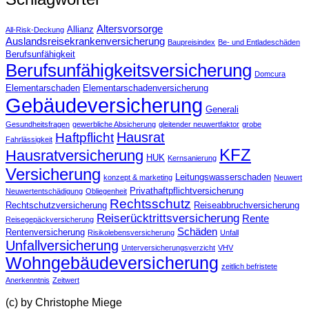
Altersvorsorge
Allianz
All-Risk-Deckung
Auslandsreisekrankenversicherung
Baupreisindex
Be- und Entladeschäden
Berufsunfähigkeit
Berufsunfähigkeitsversicherung
Domcura
Elementarschaden
Elementarschadenversicherung
Gebäudeversicherung
Generali
Gesundheitsfragen
gewerbliche Absicherung
gleitender neuwertfaktor
grobe
Hausrat
Haftpflicht
Fahrlässigkeit
KFZ
Hausratversicherung
HUK
Kernsanierung
Versicherung
Leitungswasserschaden
konzept & marketing
Neuwert
Privathaftpflichtversicherung
Neuwertentschädigung
Obliegenheit
Rechtsschutz
Rechtschutzversicherung
Reiseabbruchversicherung
Reiserücktrittsversicherung
Rente
Reisegepäckversicherung
Schäden
Rentenversicherung
Risikolebensversicherung
Unfall
Unfallversicherung
Unterversicherungsverzicht
VHV
Wohngebäudeversicherung
zeitlich befristete
Anerkenntnis
Zeitwert
(c) by Christophe Miege