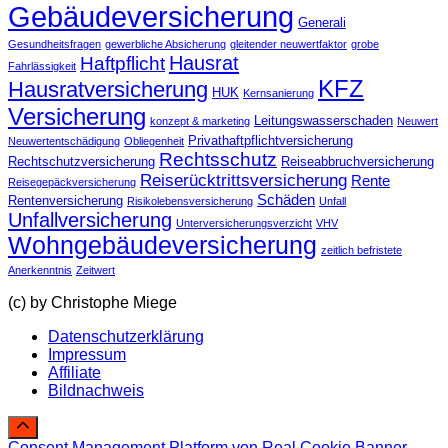
Gebäudeversicherung
Generali
Gesundheitsfragen
gewerbliche Absicherung
gleitender neuwertfaktor
grobe
Hausrat
Haftpflicht
Fahrlässigkeit
KFZ
Hausratversicherung
HUK
Kernsanierung
Versicherung
Leitungswasserschaden
konzept & marketing
Neuwert
Privathaftpflichtversicherung
Neuwertentschädigung
Obliegenheit
Rechtsschutz
Rechtschutzversicherung
Reiseabbruchversicherung
Reiserücktrittsversicherung
Rente
Reisegepäckversicherung
Schäden
Rentenversicherung
Risikolebensversicherung
Unfall
Unfallversicherung
Unterversicherungsverzicht
VHV
Wohngebäudeversicherung
zeitlich befristete
Anerkenntnis
Zeitwert
(c) by Christophe Miege
Datenschutzerklärung
Impressum
Affiliate
Bildnachweis
Consent Management Platform von Real Cookie Banner